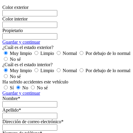
Color exterior
Color interior
Propietario
Guardar y continuar
¿Cuál es el estado exterior?
Muy limpio
Limpio
Normal
Por debajo de lo normal
No sé
¿Cuál es el estado interior?
Muy limpio
Limpio
Normal
Por debajo de lo normal
No sé
Ha sufrido accidentes este vehículo
Sí
No
No sé
Guardar y continuar
Nombre*
Apellido*
Dirección de correo electrónico*