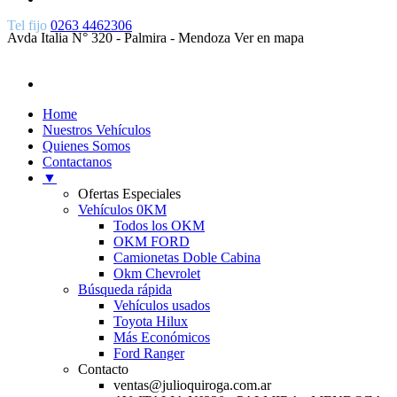
Tel fijo
0263 4462306
Avda Italia N° 320 - Palmira - Mendoza
Ver en mapa
Home
Nuestros Vehículos
Quienes Somos
Contactanos
▼
Ofertas Especiales
Vehículos 0KM
Todos los OKM
OKM FORD
Camionetas Doble Cabina
Okm Chevrolet
Búsqueda rápida
Vehículos usados
Toyota Hilux
Más Económicos
Ford Ranger
Contacto
ventas@julioquiroga.com.ar