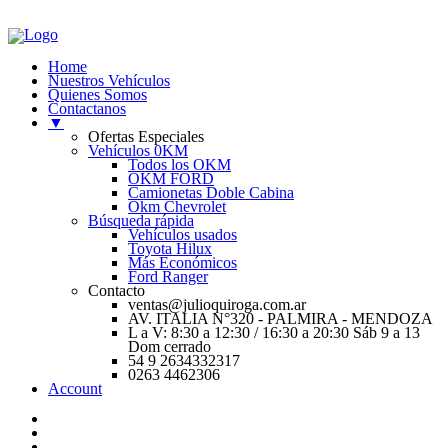
Home
Nuestros Vehículos
Quienes Somos
Contactanos
▼
Ofertas Especiales
Vehículos 0KM
Todos los OKM
OKM FORD
Camionetas Doble Cabina
Okm Chevrolet
Búsqueda rápida
Vehículos usados
Toyota Hilux
Más Económicos
Ford Ranger
Contacto
ventas@julioquiroga.com.ar
AV. ITALIA N°320 - PALMIRA - MENDOZA
L a V: 8:30 a 12:30 / 16:30 a 20:30 Sáb 9 a 13
Dom cerrado
54 9 2634332317
0263 4462306
Account